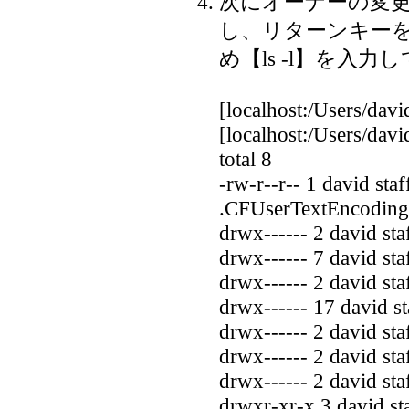
次にオーナーの変
し、リターンキー
め【ls -l】を入
[localhost:/Users/dav
[localhost:/Users/david
total 8
-rw-r--r-- 1 david st
.CFUserTextEncoding
drwx------ 2 david st
drwx------ 7 david st
drwx------ 2 david s
drwx------ 17 david s
drwx------ 2 david s
drwx------ 2 david s
drwx------ 2 david st
drwxr-xr-x 3 david s