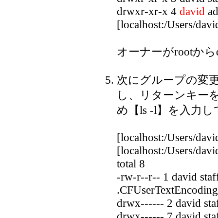
drwxr-xr-x 4
david
ad
[localhost:/Users/davi
オーナーがrootから
次にグループの変
し、リターンキー
め【ls -l】を入
[localhost:/Users/davi
[localhost:/Users/david
total 8
-rw-r--r-- 1 david st
.CFUserTextEncoding
drwx------ 2 david st
drwx------ 7 david st