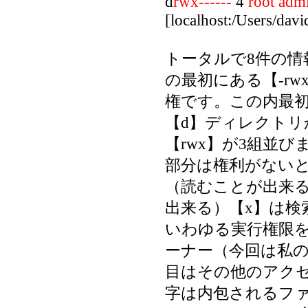
d
rwx------
4
root
adm
[localhost:/Users/davi
トータルで8件の情
の最初にある【-rwx
権です。この内最初
【d】ディレクト
【rwx】が3組並
部分は権利がないと
（読むことが出来
出来る）【x】は検
いわゆる実行権限を
ーナー（今回は私の
目はその他のアク
字は内包されるフ