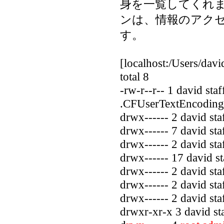
身を一覧してくれま
ンは、情報のアク
す。
[localhost:/Users/david
total 8
-rw-r--r-- 1 david st
.CFUserTextEncoding
drwx------ 2 david st
drwx------ 7 david st
drwx------ 2 david s
drwx------ 17 david s
drwx------ 2 david s
drwx------ 2 david s
drwx------ 2 david st
drwxr-xr-x 3 david s