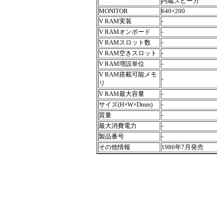
内蔵スピーカ
MONITOR
640×200
V RAM実装
-
V RAMオンボード
-
V RAMスロット数
-
V RAM空きスロット
-
V RAM増設単位
-
V RAM搭載可能メモ
-
リ
V RAM最大容量
-
サイズ(H×W×Dmm)
-
質量
-
最大消費電力
-
製品番号
-
その他情報
1986年7月発売