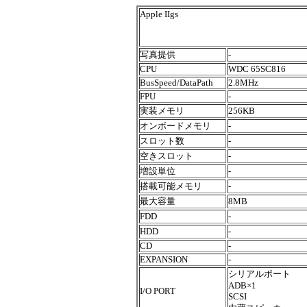
Apple IIgs
写真提供
-
CPU
WDC 65SC816
BusSpeed/DataPath
2.8MHz
FPU
-
実装メモリ
256KB
オンボードメモリ
-
スロット数
-
空きスロット
-
増設単位
-
搭載可能メモリ
-
最大容量
8MB
FDD
-
HDD
-
CD
-
EXPANSION
-
シリアルポート
ADB×1
I/O PORT
SCSI