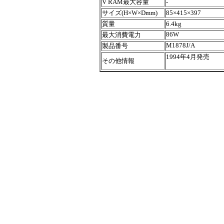
V RAM最大容量
-
サイズ(H×W×Dmm)
85×415×397
質量
6.4kg
86W
最大消費電力
M1878J/A
製品番号
1994年4月発売
その他情報