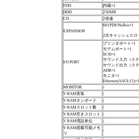
FDD
内蔵×1
HDD
250MB
CD
2倍速
601PDS/NuBus×1
EXPANSION
2次キャッシュスロ
プリンタポート×1
モデムポート×1
SCSI×1
サウンド入力（ステ
I/O PORT
サウンド出力（ステ
ADB×1
モニタ×1
Ethernet(AAUI-15)×
MONITOR
-
V RAM実装
-
V RAMオンボード
-
V RAMスロット数
-
V RAM空きスロット
-
V RAM増設単位
-
V RAM搭載可能メモ
-
リ