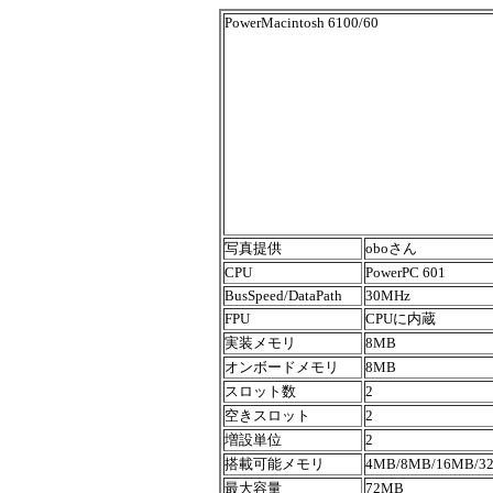
PowerMacintosh 6100/60
写真提供
oboさん
CPU
PowerPC 601
BusSpeed/DataPath
30MHz
FPU
CPUに内蔵
実装メモリ
8MB
オンボードメモリ
8MB
スロット数
2
空きスロット
2
増設単位
2
搭載可能メモリ
4MB/8MB/16MB/3
最大容量
72MB