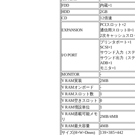
FDD
内蔵×1
HDD
2GB
CD
12倍速
PCIスロット×2
EXPANSION
通信用スロットII×1
2次キャッシュスロ
プリンタポート×1
SCSI×1
サウンド入力（ステ
I/O PORT
サウンド出力（ステ
ADB×1
モニタ×1
MONITOR
-
V RAM実装
2MB
V RAMオンボード
-
V RAMスロット数
1
V RAM空きスロット
0
V RAM増設単位
1
V RAM搭載可能メモ
2MB/4MB
リ
V RAM最大容量
4MB
サイズ(H×W×Dmm)
139×385×442