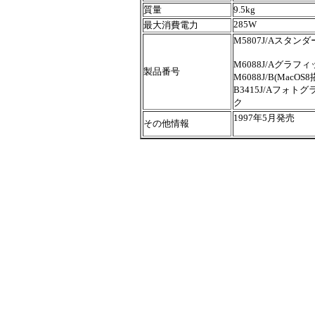
質量
9.5kg
285W
最大消費電力
M5807J/Aスタン
M6088J/Aグラフ
製品番号
M6088J/B(MacOS8
B3415J/Aフォト
ク
1997年5月発売
その他情報