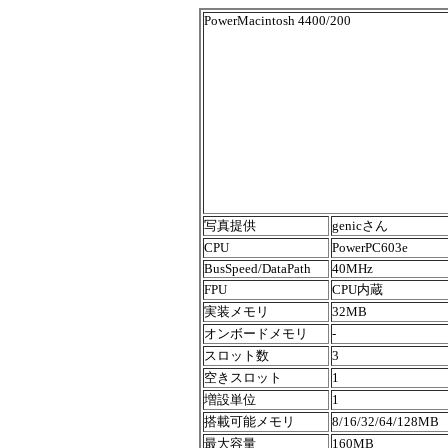
PowerMacintosh 4400/200
写真提供
genicさん
CPU
PowerPC603e
BusSpeed/DataPath
40MHz
FPU
CPU内蔵
実装メモリ
32MB
オンボードメモリ
-
スロット数
3
空きスロット
1
増設単位
1
搭載可能メモリ
8/16/32/64/128MB
最大容量
160MB