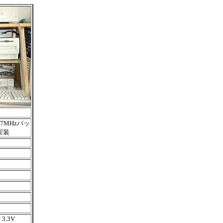
17MHzバッ
実装
 3.3V