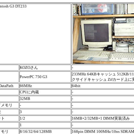
ntosh G3 DT233
KOZOさん
-
233MHz 64KBキャッシュ 512KB/1
PowerPC 750 G3
クサイドキャッシュ Zifカード上に
DataPath
66MHz
64bit
CPUに内蔵
-
リ
32MB
-
ドメモリ
-
-
数
3
-
ット
1/2
16MB×2/32MB×1 DIMM実装済み
1
-
メモリ
8/16/32/64/128MB
168pin DIMM 100MHz/10ns SDRAM