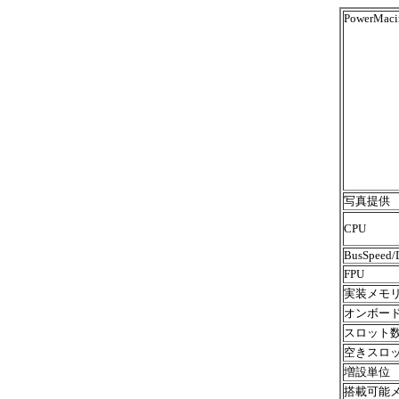
PowerMaci
写真提供
CPU
BusSpeed/
FPU
実装メモ
オンボー
スロット
空きスロ
増設単位
搭載可能