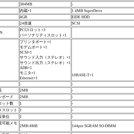
384MB
-
内蔵×1
1.4MB SuperDrive
4GB
EIDE HDD
24倍速
SCSI
PCIスロット×3
ON
パーソナリティスロット×1
プリンタポート×1
モデムポート×1
SCSI×1
サウンド入力（ステレオ）×1
サウンド出力（ステレオ）×1
ADB×1
モニタ×1
10BASE-T×1
Ethernet×1
-
-
装
2MB
-
オンボード
2MB
-
スロット数
1
-
空きスロット
1
-
増設単位
1
-
搭載可能メモ
2MB/4MB
144pin SGRAM SO-DIMM