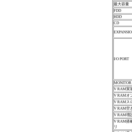
最大容量
FDD
HDD
CD
EXPANSI
I/O PORT
MONITOR
V RAM実
V RAM
V RAM
V RAM
V RAM
V RAM
リ