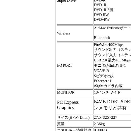
DVD-
R
Super Drive
DVD+R
DVD+R 2層
DVD-RW
DVD+RW
AirMac Extremeポー
Wireless
Bluetooth
FireWire 400Mbps
サウンド出力（ステレ
サウンド入力（ステレ
USB 2.0 最大480Mbps
I/O PORT
モニタ(MiniDVI)×1
VGA出力
Sビデオ出力
Ethernet×1
iSightカメラ内蔵
MONITOR
13インチワイド
64MB DDR2 SD
PC Express
Graphics
ンメモリと共有
サイズ(H×W×Dmm)
27.5×325×227
質量
2.36kg
0.00073
エネルギー消費効率