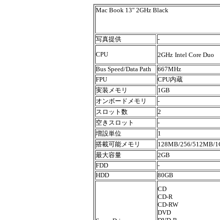
Mac Book 13" 2GHz Black
写真提供
-
CPU
2GHz
Intel Core Duo
Bus Speed/Data Path
667MHz
FPU
CPU内蔵
実装メモリ
1GB
オンボードメモリ
-
スロット数
2
空きスロット
-
増設単位
1
搭載可能メモリ
128MB/256/512MB/
最大容量
2GB
FDD
-
HDD
80GB
CD
CD-R
CD-
RW
DVD