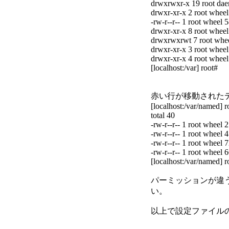
drwxrwxr-x 19 root dae
drwxr-xr-x 2 root whee
-rw-r--r-- 1 root wheel 
drwxr-xr-x 8 root whee
drwxrwxrwt 7 root whee
drwxr-xr-x 3 root whee
drwxr-xr-x 4 root whee
[localhost:/var] root#
赤い行が移動された
[localhost:/var/named] ro
total 40
-rw-r--r-- 1 root wheel
-rw-r--r-- 1 root wheel 
-rw-r--r-- 1 root wheel 
-rw-r--r-- 1 root wheel 
[localhost:/var/named] r
パーミッションが違
い。
以上で設定ファイル