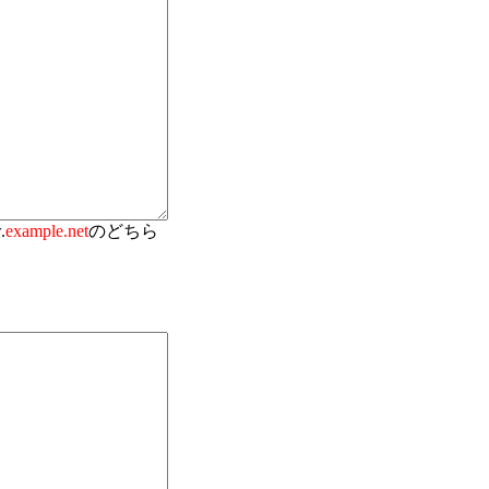
.
example.net
のどちら