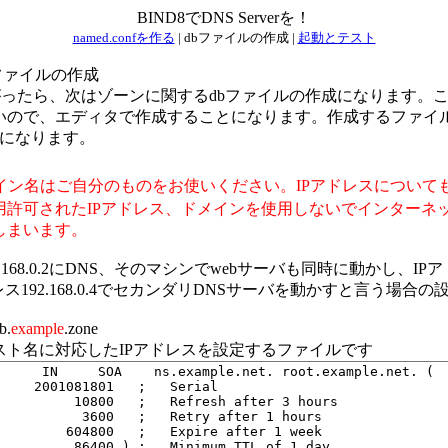
BIND8でDNS Serverを！
named.confを作る
| dbファイルの作成 |
起動とテスト
bファイルの作成
が出来上がったら、次はゾーンに関するdbファイルの作成になります
ので、エディタで作成することになります。作成するファイルはna
ルになります。
イン名はご自分のものをお使いください。IPアドレスについて
用許可されたIPアドレス、ドメインを使用しないでインターネ
しまいます。
168.0.2にDNS、そのマシンでwebサーバも同時に動かし、IPアドレス
ス192.168.0.4でセカンダリDNSサーバを動かすと言う場合
.
example
.zone
スト名に対応したIPアドレスを設定するファイルです