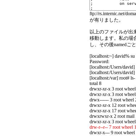
ftp://rs.intern
が有りました。
以上のファイルが出来
移動します。私の場合は先
し、その後named
[localhost:~] david% su
Password:
[localhost:/Users/davi
[localhost:/Users/david] 
[localhost:/var] root# ls- 
total 8
drwxr-xr-x 3 root wheel
drwxr-xr-x 3 root wheel
drwx------ 3 root wheel 
drwxr-xr-x 12 root whe
drwxr-xr-x 17 root whee
drwxrwxr-x 2 root mail
drwxr-xr-x 3 root wheel
drw-r--r-- 7 root wheel
drwxr-x--- 9 root wheel