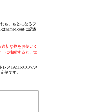
。これも、もとになるフ
med.confに記述
も適切な物をお使いく
ットに接続すると、世
192.168.0.3でメ
の設定例です。